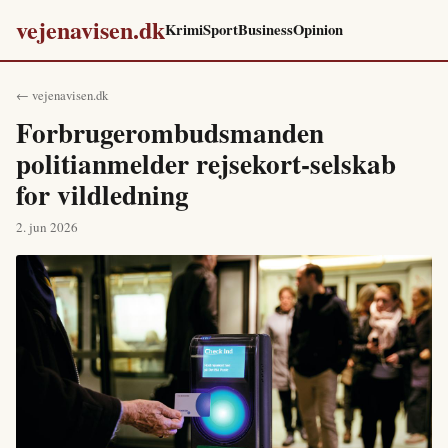
vejenavisen.dk
Krimi
Sport
Business
Opinion
← vejenavisen.dk
Forbrugerombudsmanden
politianmelder rejsekort-selskab
for vildledning
2. jun 2026