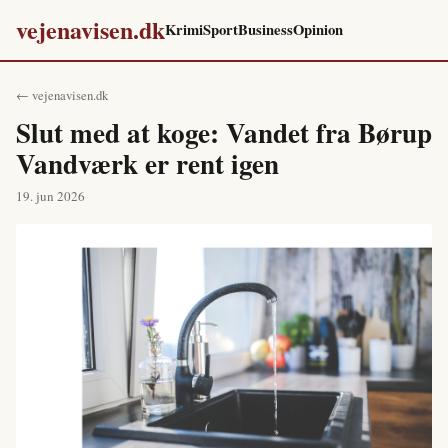
vejenavisen.dk
Krimi
Sport
Business
Opinion
← vejenavisen.dk
Slut med at koge: Vandet fra Børup
Vandværk er rent igen
19. jun 2026