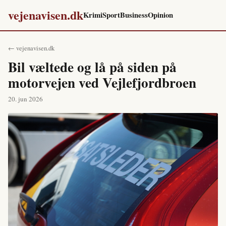
vejenavisen.dk
Krimi
Sport
Business
Opinion
← vejenavisen.dk
Bil væltede og lå på siden på
motorvejen ved Vejlefjordbroen
20. jun 2026