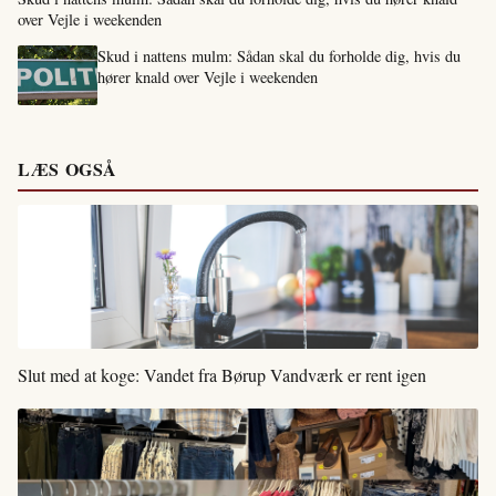
over Vejle i weekenden
Skud i nattens mulm: Sådan skal du forholde dig, hvis du
hører knald over Vejle i weekenden
LÆS OGSÅ
Slut med at koge: Vandet fra Børup Vandværk er rent igen