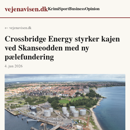
vejenavisen.dk
Krimi
Sport
Business
Opinion
← vejenavisen.dk
Crossbridge Energy styrker kajen
ved Skanseodden med ny
pælefundering
4. jun 2026