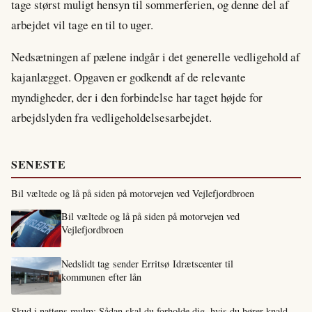
tage størst muligt hensyn til sommerferien, og denne del af
arbejdet vil tage en til to uger.
Nedsætningen af pælene indgår i det generelle vedligehold af
kajanlægget. Opgaven er godkendt af de relevante
myndigheder, der i den forbindelse har taget højde for
arbejdslyden fra vedligeholdelsesarbejdet.
SENESTE
Bil væltede og lå på siden på motorvejen ved Vejlefjordbroen
Bil væltede og lå på siden på motorvejen ved
Vejlefjordbroen
Nedslidt tag sender Erritsø Idrætscenter til
kommunen efter lån
Skud i nattens mulm: Sådan skal du forholde dig, hvis du hører knald