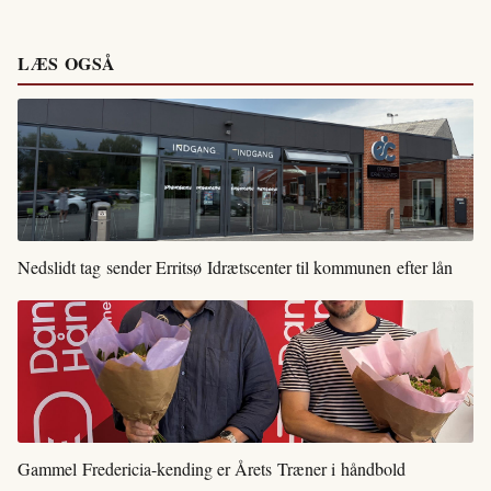
LÆS OGSÅ
Nedslidt tag sender Erritsø Idrætscenter til kommunen efter lån
Gammel Fredericia-kending er Årets Træner i håndbold