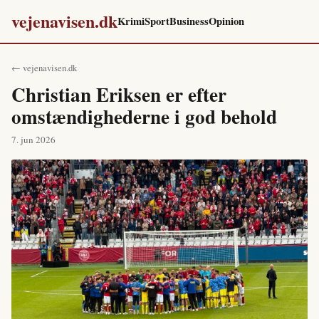
vejenavisen.dk
Krimi
Sport
Business
Opinion
← vejenavisen.dk
Christian Eriksen er efter
omstændighederne i god behold
7. jun 2026