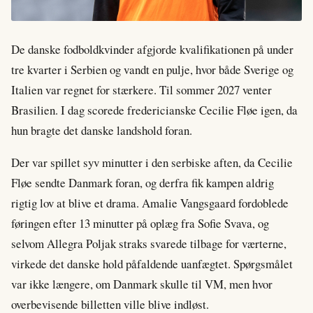
De danske fodboldkvinder afgjorde kvalifikationen på under
tre kvarter i Serbien og vandt en pulje, hvor både Sverige og
Italien var regnet for stærkere. Til sommer 2027 venter
Brasilien. I dag scorede fredericianske Cecilie Fløe igen, da
hun bragte det danske landshold foran.
Der var spillet syv minutter i den serbiske aften, da Cecilie
Fløe sendte Danmark foran, og derfra fik kampen aldrig
rigtig lov at blive et drama. Amalie Vangsgaard fordoblede
føringen efter 13 minutter på oplæg fra Sofie Svava, og
selvom Allegra Poljak straks svarede tilbage for værterne,
virkede det danske hold påfaldende uanfægtet. Spørgsmålet
var ikke længere, om Danmark skulle til VM, men hvor
overbevisende billetten ville blive indløst.