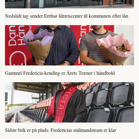
Nedslidt tag sender Erritsø Idrætscenter til kommunen efter lån
Gammel Fredericia-kending er Årets Træner i håndbold
Sidste brik er på plads: Fredericias målmandsteam er klar