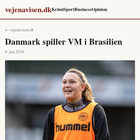
vejenavisen.dk
Krimi
Sport
Business
Opinion
← vejenavisen.dk
Danmark spiller VM i Brasilien
9. jun 2026