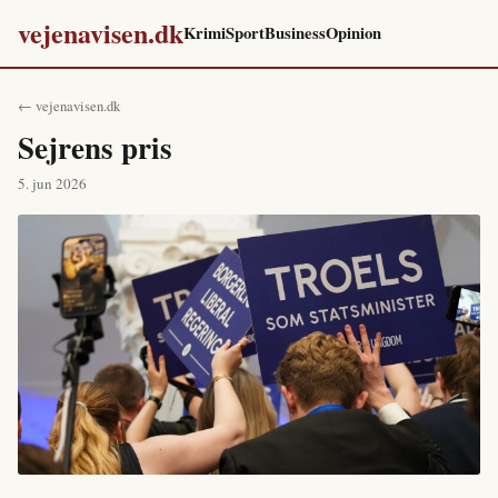
vejenavisen.dk
Krimi
Sport
Business
Opinion
← vejenavisen.dk
Sejrens pris
5. jun 2026