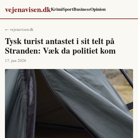
vejenavisen.dk
Krimi
Sport
Business
Opinion
← vejenavisen.dk
Tysk turist antastet i sit telt på
Stranden: Væk da politiet kom
17. jun 2026