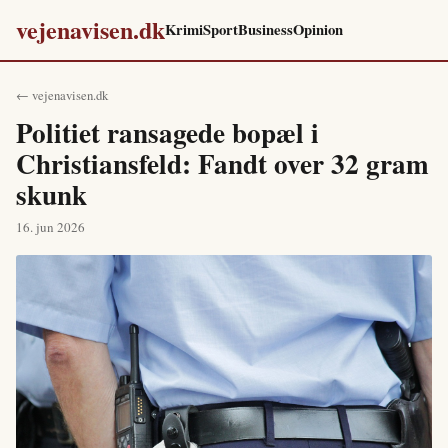
vejenavisen.dk
Krimi
Sport
Business
Opinion
← vejenavisen.dk
Politiet ransagede bopæl i
Christiansfeld: Fandt over 32 gram
skunk
16. jun 2026