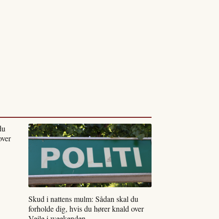
du
over
Skud i nattens mulm: Sådan skal du
forholde dig, hvis du hører knald over
Vejle i weekenden