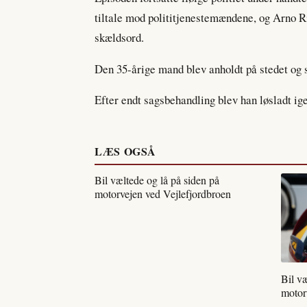
tiltale mod polititjenestemændene, og Arno Ri
skældsord.
Den 35-årige mand blev anholdt på stedet og s
Efter endt sagsbehandling blev han løsladt igen
LÆS OGSÅ
Bil væltede og lå på siden på
motorvejen ved Vejlefjordbroen
Bil væ
motor