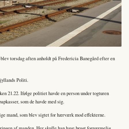
blev torsdag aften anholdt på Fredericia Banegård efter en
yllands Politi.
kken 21.22. Ifølge politiet havde en person under togturen
 papkasser, som de havde med sig.
rige mand, som blev sigtet for hærværk mod effekterne.
teringen af manden. Her skulle han have brugt fornærmelig