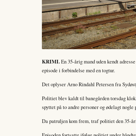
KRIMI.
En 35-årig mand uden kendt adresse 
episode i forbindelse med en togtur.
Det oplyser Arno Rindahl Petersen fra Sydøstj
Politiet blev kaldt til banegården torsdag klo
spyttet på to andre personer og ødelagt nogle
Da patruljen kom frem, traf politiet den 35-å
Episoden fortsatte ifølge politiet under hånd