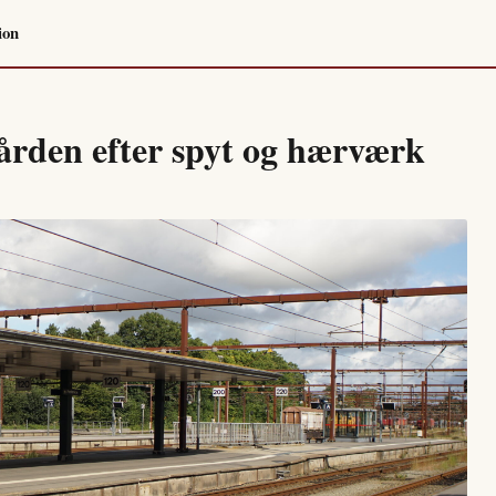
ion
egården efter spyt og hærværk