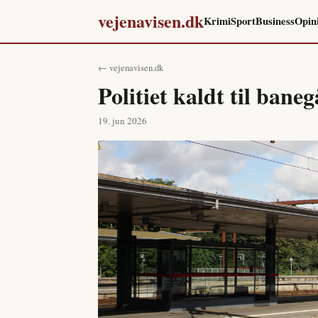
vejenavisen.dk
Krimi
Sport
Business
Opin
← vejenavisen.dk
Politiet kaldt til ban
19. jun 2026