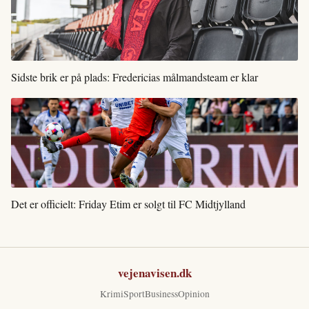
Sidste brik er på plads: Fredericias målmandsteam er klar
Det er officielt: Friday Etim er solgt til FC Midtjylland
vejenavisen.dk
Krimi
Sport
Business
Opinion