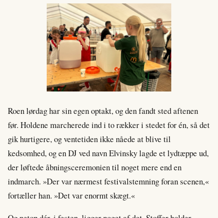
Roen lørdag har sin egen optakt, og den fandt sted aftenen
før. Holdene marcherede ind i to rækker i stedet for én, så det
gik hurtigere, og ventetiden ikke nåede at blive til
kedsomhed, og en DJ ved navn Elvinsky lagde et lydtæppe ud,
der løftede åbningsceremonien til noget mere end en
indmarch. »Der var nærmest festivalstemning foran scenen,«
fortæller han. »Det var enormt skægt.«
Og netop dér, i festen, ligger noget af det, Stoffer holder