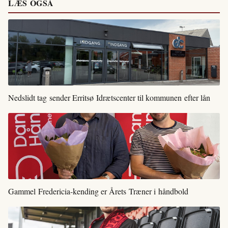
LÆS OGSÅ
Nedslidt tag sender Erritsø Idrætscenter til kommunen efter lån
Gammel Fredericia-kending er Årets Træner i håndbold