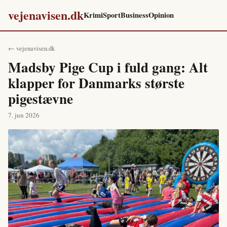
vejenavisen.dk
Krimi
Sport
Business
Opinion
← vejenavisen.dk
Madsby Pige Cup i fuld gang: Alt
klapper for Danmarks største
pigestævne
7. jun 2026