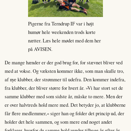
Pigerne fra Terndrup IF var i højt
humør hele weekenden trods korte
nætter. Læs hele mødet med dem her
på AVISEN.
De mange hænder er der god brug for, for stævnet bliver ved
med at vokse. Og væksten kommer ikke, som man skulle tro,
af nye klubber, der strømmer til udefra. Den kommer indefra,
fra klubber, der bliver større for hvert år. »Vi har stort set de
samme klubber med som sidste år, måske to mere. Men der
er over halvtreds hold mere med. Det betyder jo, at klubberne
får flere medlemmer,« siger han og folder det princip ud, der
holder det hele sammen, og som mere end noget andet
forklarer, hvorfor de samme hold vender tilbage år efter år.