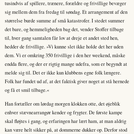
tusindvis af spillere, trænere, forældre og frivillige bevæger
sig mellem dem fra fredag til søndag. Et arrangement af den
størrelse burde summe af små katastrofer. I stedet summer
det bare, og hemmeligheden bag det, vender Stoffer tilbage
til, hver gang samtalen får lov at dreje et andet sted hen,
hedder de frivillige. »Vi kunne slet ikke holde det her uden
dem. Vi er omkring 350 frivillige i den her weekend, måske
endda flere, og der er rigtig mange udefra, som er begyndt at
melde sig til. Det er ikke kun klubbens egne folk længere.
Folk har fundet ud af, at det faktisk giver noget at stå hernede
og få et smil tilbage.«
Han fortæller om lørdag morgen klokken otte, det øjeblik
enhver stævnearrangør kender og frygter. De første kampe
skal fløjtes i gang, og erfaringen har lært ham, at man aldrig
kan være helt sikker på, at dommerne dukker op. Derfor stod