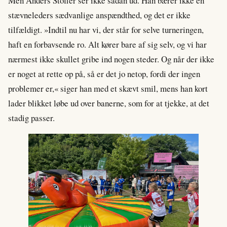
Men Anders Stoffer ser ikke sådan ud. Han bærer ikke en
stævneleders sædvanlige anspændthed, og det er ikke
tilfældigt. »Indtil nu har vi, der står for selve turneringen,
haft en forbavsende ro. Alt kører bare af sig selv, og vi har
nærmest ikke skullet gribe ind nogen steder. Og når der ikke
er noget at rette op på, så er det jo netop, fordi der ingen
problemer er,« siger han med et skævt smil, mens han kort
lader blikket løbe ud over banerne, som for at tjekke, at det
stadig passer.