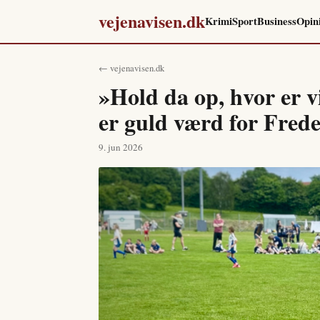
vejenavisen.dk
Krimi
Sport
Business
Opin
← vejenavisen.dk
»Hold da op, hvor er 
er guld værd for Frede
9. jun 2026