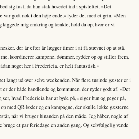
 bed sig fast, da hun stak hovedet ind i spisteltet. »Det
var godt nok i den høje ende,« lyder det med et grin. »Men
 og kiggede mig omkring og tænkte, hold da op, hvor er vi
ker, der år efter år lægger timer i at få stævnet op at stå.
derne, koordinerer kampene, dømmer, rydder op og stiller frem.
ådan noget her i Fredericia, er helt fantastisk.«
t langt ud over selve weekenden. Når flere tusinde gæster er i
et er der både handlende og kommunen, der nyder godt af. »Det
og ser, hvad Fredericia har at byde på,« siger hun og peger på,
lte op med QR-koder og en kampagne, der skulle lokke gæsterne
pstår, når vi bruger hinanden på den måde. Jeg håber, nogle af
ke bruge et par feriedage en anden gang. Og selvfølgelig vende