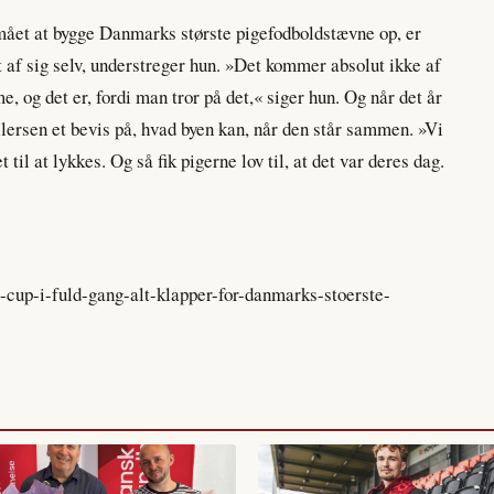
mået at bygge Danmarks største pigefodboldstævne op, er
t af sig selv, understreger hun. »Det kommer absolut ikke af
me, og det er, fordi man tror på det,« siger hun. Og når det år
Eilersen et bevis på, hvad byen kan, når den står sammen. »Vi
t til at lykkes. Og så fik pigerne lov til, at det var deres dag.
e-cup-i-fuld-gang-alt-klapper-for-danmarks-stoerste-