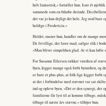
helt fantastisk,« fortæller hun. Især ét øjeblik
summede som en bikube derinde. Decibellerne 
det var jo kun dejligt det hele. Jeg stod bare
heldige i Fredericia.«
Heldet, mener hun, handler om de mange mennes
De frivillige, der laver mad, sælger slik i bo
»Man bliver simpelthen glad. At vi kan løfte s
For Susanne Eilersen rækker værdien af stævne
byen, kigger mange også forbi bymidten, og d
er bare et plus-plus, at folk lige kigger forbi 
at der i forbindelse med stævnet var sat ski
ind og opleve byen. »Det er den synergi, der o
familierne får lyst til at komme tilbage, mås
tilbage til næste års stævne,« tilføjer hun.