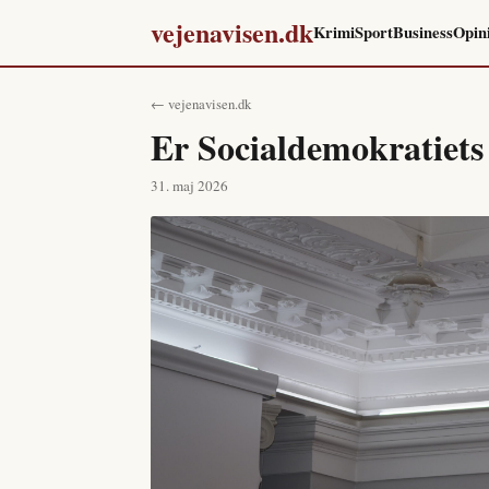
vejenavisen.dk
Krimi
Sport
Business
Opin
← vejenavisen.dk
Er Socialdemokratiets
31. maj 2026