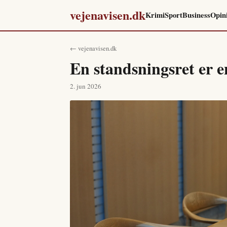
vejenavisen.dk
Krimi
Sport
Business
Opin
← vejenavisen.dk
En standsningsret er e
2. jun 2026