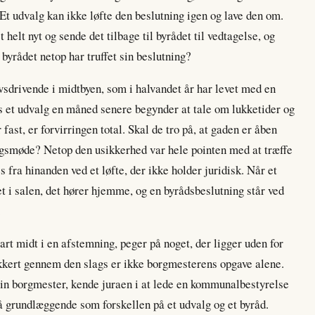
t udvalg kan ikke løfte den beslutning igen og lave den om.
 helt nyt og sende det tilbage til byrådet til vedtagelse, og
t byrådet netop har truffet sin beslutning?
rvsdrivende i midtbyen, som i halvandet år har levet med en
vis et udvalg en måned senere begynder at tale om lukketider og
ast, er forvirringen total. Skal de tro på, at gaden er åben
lgsmøde? Netop den usikkerhed var hele pointen med at træffe
 fra hinanden ved et løfte, der ikke holder juridisk. Når et
t i salen, det hører hjemme, og en byrådsbeslutning står ved
.
art midt i en afstemning, peger på noget, der ligger uden for
ikkert gennem den slags er ikke borgmesterens opgave alene.
in borgmester, kende juraen i at lede en kommunalbestyrelse
så grundlæggende som forskellen på et udvalg og et byråd.