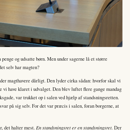
penge og udsatte børn. Men under sagerne lå et større
 det selv har magten?
æder magthavere dårligt. Den lyder cirka sådan: hvorfor skal vi
ne vi have klaret i udvalget. Den blev luftet flere gange mandag
sgade, var trukket op i salen ved hjælp af standsningsretten.
svar på sig selv. For det var præcis i salen, foran borgerne, at
er, det halter mest.
En standsningsret er en standsningsret.
Der