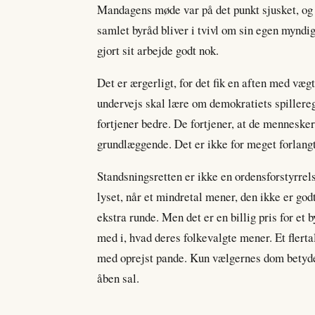
Mandagens møde var på det punkt sjusket, og a
samlet byråd bliver i tvivl om sin egen myndi
gjort sit arbejde godt nok.
Det er ærgerligt, for det fik en aften med væg
undervejs skal lære om demokratiets spillereg
fortjener bedre. De fortjener, at de mennesker,
grundlæggende. Det er ikke for meget forlangt
Standsningsretten er ikke en ordensforstyrrelse
lyset, når et mindretal mener, den ikke er godt
ekstra runde. Men det er en billig pris for et 
med i, hvad deres folkevalgte mener. Et flerta
med oprejst pande. Kun vælgernes dom betyde
åben sal.