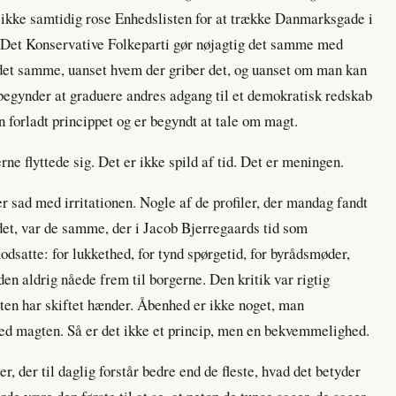
n ikke samtidig rose Enhedslisten for at trække Danmarksgade i
g Det Konservative Folkeparti gør nøjagtig det samme med
det samme, uanset hvem der griber det, og uanset om man kan
n begynder at graduere andres adgang til et demokratisk redskab
n forladt princippet og er begyndt at tale om magt.
rne flyttede sig. Det er ikke spild af tid. Det er meningen.
er sad med irritationen. Nogle af de profiler, der mandag fandt
ådet, var de samme, der i Jacob Bjerregaards tid som
odsatte: for lukkethed, for tynd spørgetid, for byrådsmøder,
den aldrig nåede frem til borgerne. Den kritik var rigtig
gten har skiftet hænder. Åbenhed er ikke noget, man
 ved magten. Så er det ikke et princip, men en bekvemmelighed.
, der til daglig forstår bedre end de fleste, hvad det betyder