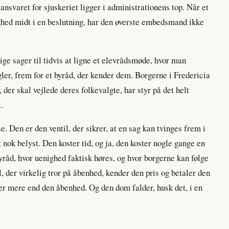
nsvaret for sjuskeriet ligger i administrationens top. Når et
ghed midt i en beslutning, har den øverste embedsmand ikke
tige sager til tidvis at ligne et elevrådsmøde, hvor man
ler, frem for et byråd, der kender dem. Borgerne i Fredericia
 der skal vejlede deres folkevalgte, har styr på det helt
.
. Den er den ventil, der sikrer, at en sag kan tvinges frem i
 nok belyst. Den koster tid, og ja, den koster nogle gange en
byråd, hvor uenighed faktisk høres, og hvor borgerne kan følge
l, der virkelig tror på åbenhed, kender den pris og betaler den
r mere end den åbenhed. Og den dom falder, husk det, i en