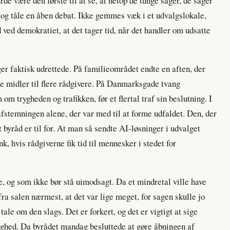
de være den første til at se, at netop de tunge sager, de sager
 og tåle en åben debat. Ikke gemmes væk i et udvalgslokale,
d ved demokratiet, at det tager tid, når det handler om udsatte
er faktisk udrettede. På familieområdet endte en aften, der
vne midler til flere rådgivere. På Danmarksgade tvang
m trygheden og trafikken, før et flertal traf sin beslutning. I
afstemningen alene, der var med til at forme udfaldet. Den, der
et byråd er til for. At man så sendte AI-løsninger i udvalget
nk, hvis rådgiverne fik tid til mennesker i stedet for
e, og som ikke bør stå uimodsagt. Da et mindretal ville have
fra salen nærmest, at det var lige meget, for sagen skulle jo
tale om den slags. Det er forkert, og det er vigtigt at sige
ghed. Da byrådet mandag besluttede at gøre åbningen af