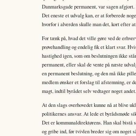
Danmarksgade permanent, var sagen afgjort. E
Det eneste et udvalg kan, er at forberede noget
hvorfor i alverden skulle man det, kort efter a
For tænk på, hvad det ville gøre ved de erhve
prøvehandling og endelig fik et klart svar. H
hastighed igen, som om beslutningen ikke står f
permanent, eller skal de vente på næste udva
en permanent beslutning, og den må ikke pilles
medlem ønsker et forslag til afstemning, er de
magt, indtil byrådet selv vedtager noget andet
At den slags overhovedet kunne nå at blive ukl
politikernes ansvar. At lede et byrådsmøde s
Det er kommunaldirektørens. Han skal bistå s
og gribe ind, før tvivlen breder sig om noget 