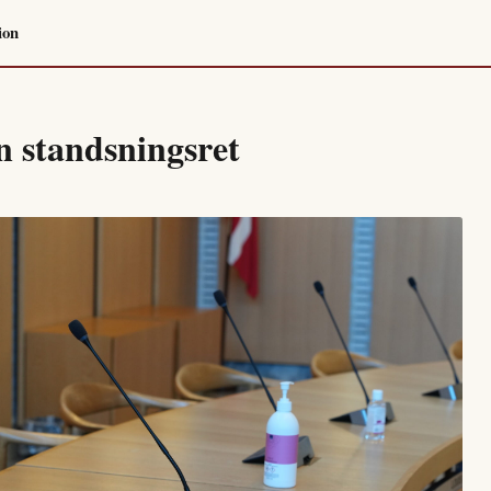
ion
n standsningsret