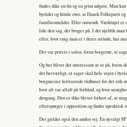
findes ikke en fin og en grim udgave. Man ka
byrådet og himle over, at Dansk Folkeparti o
familieområdet. Eller omvendt. Værktøjet er 
lide den sag, det bruges på. I det øjeblik ma
efter, hvor enig man er i deres ærinde, har ma
Det var præcis i salen, foran borgerne, at sage
Og her bliver det interessant at se på, hvem d
det besværligt, at sager skal hele vejen i byr
borgmester kritiserede rådhuset for det stik m
hvor alt var aftalt på forhånd, og hvor uenighe
dengang. Den er ikke blevet forkert af, at ma
efterspørger i opposition og finder upraktisk
Det gælder også den anden vej. En nyvalgt SF'er