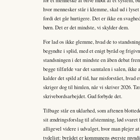
for et menneske at blive mødt af et system, bur
hvor mennesker står i klemme, skal ud i lyset
fordi det går hurtigere. Det er ikke en svaghe
børn. Det er det mindste, vi skylder dem.
For lad os ikke glemme, hvad de to standsning
begyndte i splid, med et enigt byråd og frigi
standsningen i det mindste en åben debat frem o
begge tilfælde var det samtalen i salen, ikke 
kalder det spild af tid, har misforstået, hvad 
skriger dog til himlen, når vi skriver 2026. Tæ
skrivebordsarbejdet. Gud forbyde det.
Tilbage står en uklarhed, som aftenen blotted
sit ændringsforslag til afstemning, lød svaret 
alligevel videre i udvalget, hvor man plejer at 
tydeligt: byrådet er kommunens øverste myndi