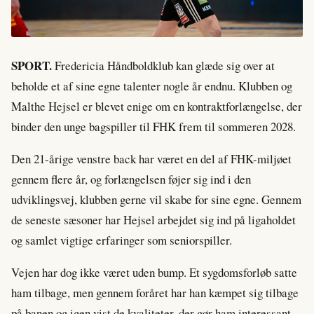
SPORT.
Fredericia Håndboldklub kan glæde sig over at
beholde et af sine egne talenter nogle år endnu. Klubben og
Malthe Hejsel er blevet enige om en kontraktforlængelse, der
binder den unge bagspiller til FHK frem til sommeren 2028.
Den 21-årige venstre back har været en del af FHK-miljøet
gennem flere år, og forlængelsen føjer sig ind i den
udviklingsvej, klubben gerne vil skabe for sine egne. Gennem
de seneste sæsoner har Hejsel arbejdet sig ind på ligaholdet
og samlet vigtige erfaringer som seniorspiller.
Vejen har dog ikke været uden bump. Et sygdomsforløb satte
ham tilbage, men gennem foråret har han kæmpet sig tilbage
på banen og igen vist de kvaliteter, der gør ham interessant