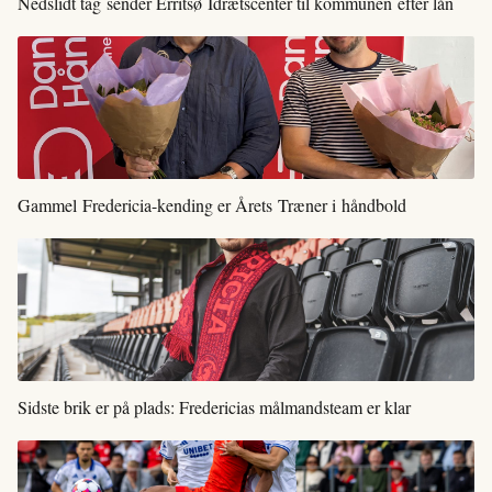
Nedslidt tag sender Erritsø Idrætscenter til kommunen efter lån
Gammel Fredericia-kending er Årets Træner i håndbold
Sidste brik er på plads: Fredericias målmandsteam er klar