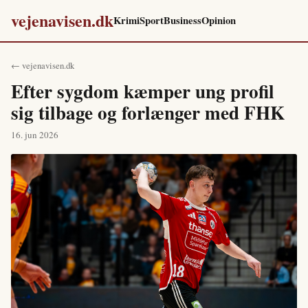
vejenavisen.dk
Krimi
Sport
Business
Opinion
← vejenavisen.dk
Efter sygdom kæmper ung profil
sig tilbage og forlænger med FHK
16. jun 2026